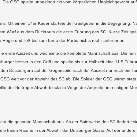
. Die GSG spielte unbeeindruckt vom körperlichen Ungleichgewicht au
dern. Mit einem 14er Kader startete der Gastgeber in die Begegnung. N
inem Wurf aus dem Rückraum die erste Führung des SC. Kurze Zeit spä
 Regie und ließ bis zum Ende der Partie nichts mehr anbrennen.
ie erste Auszeit und wechselte die komplette Mannschaft aus. Die nun
burger besser in den Griff und spielte bis zur Halbzeit eine 11:5 Führ
 den Duisburgern auf der Gegenseite nach der Auszeit nur noch ein Tor
der GSG weit vor der Abwehr des SC ab. Die Spieler der GSG waren stets
ellte der Bottroper Abwehrblock die Wege der Angreifer im richtigen M
eut die gesamte Mannschaft aus. An der Spielweise des SC änderte si
ch die freien Räume in der Abwehr der Duisburger Gäste. Auf der andere