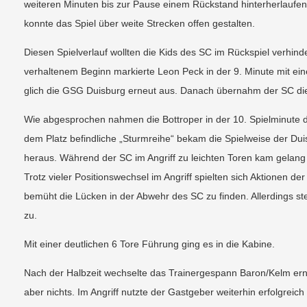
weiteren Minuten bis zur Pause einem Rückstand hinterherlaufen
konnte das Spiel über weite Strecken offen gestalten.
Diesen Spielverlauf wollten die Kids des SC im Rückspiel verhin
verhaltenem Beginn markierte Leon Peck in der 9. Minute mit e
glich die GSG Duisburg erneut aus. Danach übernahm der SC die
Wie abgesprochen nahmen die Bottroper in der 10. Spielminute d
dem Platz befindliche „Sturmreihe“ bekam die Spielweise der Duis
heraus. Während der SC im Angriff zu leichten Toren kam gelang
Trotz vieler Positionswechsel im Angriff spielten sich Aktionen 
bemüht die Lücken in der Abwehr des SC zu finden. Allerdings st
zu.
Mit einer deutlichen 6 Tore Führung ging es in die Kabine.
Nach der Halbzeit wechselte das Trainergespann Baron/Kelm ern
aber nichts. Im Angriff nutzte der Gastgeber weiterhin erfolgrei