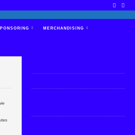
PONSORING
MERCHANDISING
wie
utes