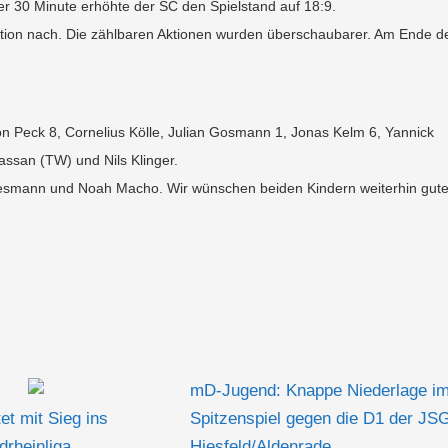
er 30 Minute erhöhte der SC den Spielstand auf 18:9.
ation nach. Die zählbaren Aktionen wurden überschaubarer. Am Ende d
on Peck 8, Cornelius Kölle, Julian Gosmann 1, Jonas Kelm 6, Yannick
Hassan (TW) und Nils Klinger.
lkesmann und Noah Macho. Wir wünschen beiden Kindern weiterhin gut
mD-Jugend: Knappe Niederlage i
et mit Sieg ins
Spitzenspiel gegen die D1 der JS
drheinliga
Hiesfeld/Aldenrade