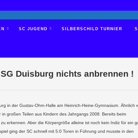
EN
SC JUGEND
SILBERSCHILD TURNIER
S
GSG Duisburg nichts anbrennen !
urg in der Gustav-Ohm-Halle am Heinrich-Heine-Gymnasium. Ähnlich 
in großen Teilen aus Kindern des Jahrgangs 2008. Bereits beim
u erkennen. Aber die Körpergröße alleine ist noch kein Indiz für ein g
spiel ging der SC schnell mit 5:0 Toren in Führung und musste in den