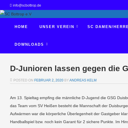
info@scbottrop.de
HOME
UNSER VEREIN
SC DAMEN/HERR
DOWNLOADS
D-Junioren lassen gegen die 
POSTED ON
FEBRUAR 2, 2020
BY
ANDREAS KELM
Am 13. Spieltag empfing die männliche D-Jugend die GSG Duisb
das Team vom SV Heißen besteht die Mannschaft der Duisburger 
Aufwärmen war die körperliche Überlegenheit der Gastgeber klar z
Handballspiel bzw. noch kein Garant für 2 sichere Punkte. Im Hin