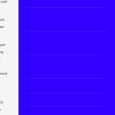
f und
ach
ter
 auf
ung
.
oment
ch
n