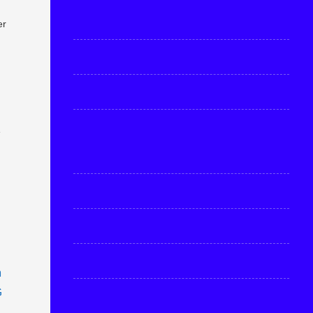
er
e
m
G