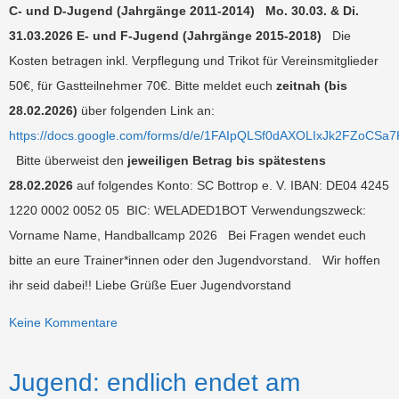
C- und D-Jugend (Jahrgänge 2011-2014)
Mo. 30.03. & Di.
31.03.2026
E- und F-Jugend (Jahrgänge 2015-2018)
Die
Kosten betragen inkl. Verpflegung und Trikot für Vereinsmitglieder
50€, für Gastteilnehmer 70€. Bitte meldet euch
zeitnah (bis
28.02.2026)
über folgenden Link an:
https://docs.google.com/forms/d/e/1FAIpQLSf0dAXOLIxJk2FZoCS
Bitte überweist den
jeweiligen Betrag bis spätestens
28.02.2026
auf folgendes Konto: SC Bottrop e. V. IBAN: DE04 4245
1220 0002 0052 05 BIC: WELADED1BOT Verwendungszweck:
Vorname Name, Handballcamp 2026 Bei Fragen wendet euch
bitte an eure Trainer*innen oder den Jugendvorstand. Wir hoffen
ihr seid dabei!! Liebe Grüße Euer Jugendvorstand
Keine Kommentare
Jugend: endlich endet am