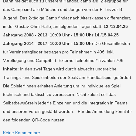
Dann meldet euch zu unserem Handballcamp an!! Zielgruppe für
das Camp sind alle Mädchen und Jungen von der F- bis zur B-
Jugend. Das 2-tägige Camp findet nach Altersklassen differenziert,
in der Gustav-Ohm-Halle, an folgenden Tagen statt:
12./13.04.25
Jahrgang 2008 - 2013, 10:00 Uhr - 15:00 Uhr
14./15.04.25
Jahrgang 2014 - 2017, 10:00 Uhr - 15:00 Uhr
Die Gesamtkosten
für Vereinsmitglieder betragen pro Teilnehmer*in 40€, inkl.
Verpflegung und CampShirt. Externe Teilnehmer*in zahlen 70€.
Inhalte:
In den zwei Tagen wird durch abwechslungsreiche
Trainings- und Spieleinheiten der Spaß am Handballspiel gefördert.
Die Spieler*innen erhalten Anleitung um ihr individuelles Spiel
technisch und taktisch zu verbessern. Nicht zuletzt soll das
Selbstbewußtsein jeder*s Einzelnen und die Integration in Teams
und unseren Verein gestärkt werden. Für die Anmeldung könnt ihr
den folgenden QR-Code nutzen:
Keine Kommentare