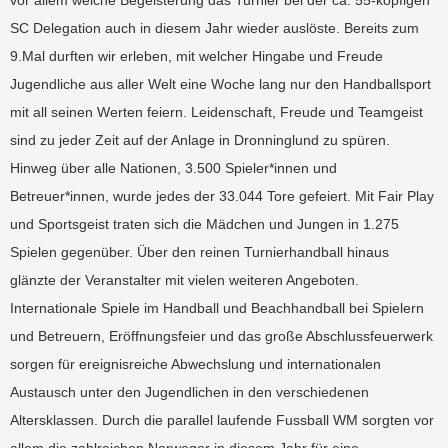
vor allem welche Begeisterung das Turnier bei der ca. 55-köpfigen
SC Delegation auch in diesem Jahr wieder auslöste. Bereits zum
9.Mal durften wir erleben, mit welcher Hingabe und Freude
Jugendliche aus aller Welt eine Woche lang nur den Handballsport
mit all seinen Werten feiern. Leidenschaft, Freude und Teamgeist
sind zu jeder Zeit auf der Anlage in Dronninglund zu spüren.
Hinweg über alle Nationen, 3.500 Spieler*innen und
Betreuer*innen, wurde jedes der 33.044 Tore gefeiert. Mit Fair Play
und Sportsgeist traten sich die Mädchen und Jungen in 1.275
Spielen gegenüber. Über den reinen Turnierhandball hinaus
glänzte der Veranstalter mit vielen weiteren Angeboten.
Internationale Spiele im Handball und Beachhandball bei Spielern
und Betreuern, Eröffnungsfeier und das große Abschlussfeuerwerk
sorgen für ereignisreiche Abwechslung und internationalen
Austausch unter den Jugendlichen in den verschiedenen
Altersklassen. Durch die parallel laufende Fussball WM sorgten vor