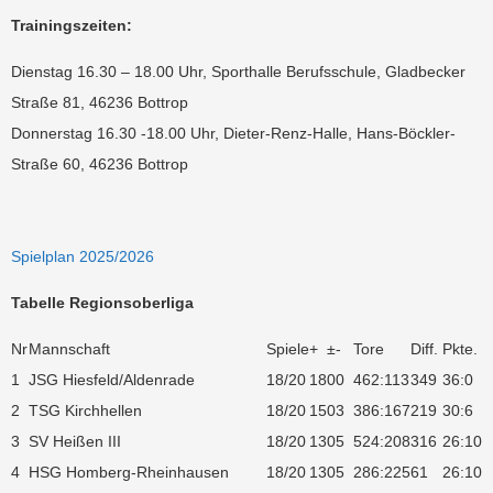
Trainingszeiten:
Dienstag 16.30 – 18.00 Uhr, Sporthalle Berufsschule, Gladbecker
Straße 81, 46236 Bottrop
Donnerstag 16.30 -18.00 Uhr, Dieter-Renz-Halle,
Hans-Böckler-
Straße 60, 46236 Bottrop
Spielplan 2025/2026
Tabelle Regionsoberliga
Nr
Mannschaft
Spiele
+
±
-
Tore
Diff.
Pkte.
1
JSG Hiesfeld/Aldenrade
18/20
18
0
0
462:113
349
36:0
2
TSG Kirchhellen
18/20
15
0
3
386:167
219
30:6
3
SV Heißen III
18/20
13
0
5
524:208
316
26:10
4
HSG Homberg-Rheinhausen
18/20
13
0
5
286:225
61
26:10