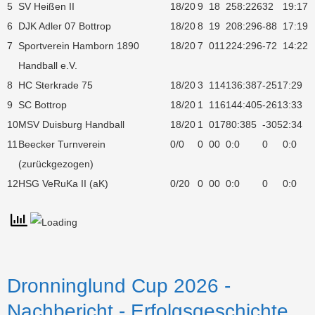
5
SV Heißen II
18/20
9
1
8
258:226
32
19:17
6
DJK Adler 07 Bottrop
18/20
8
1
9
208:296
-88
17:19
7
Sportverein Hamborn 1890
18/20
7
0
11
224:296
-72
14:22
Handball e.V.
8
HC Sterkrade 75
18/20
3
1
14
136:387
-251
7:29
9
SC Bottrop
18/20
1
1
16
144:405
-261
3:33
10
MSV Duisburg Handball
18/20
1
0
17
80:385
-305
2:34
11
Beecker Turnverein
0/0
0
0
0
0:0
0
0:0
(zurückgezogen)
12
HSG VeRuKa II (aK)
0/20
0
0
0
0:0
0
0:0
Dronninglund Cup 2026 -
Nachbericht - Erfolgsgeschichte