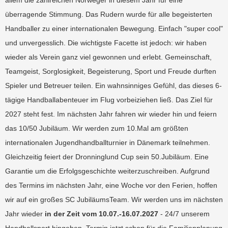
allem die zahlreichen Norweger in diesem Jahr für eine
überragende Stimmung. Das Rudern wurde für alle begeisterten
Handballer zu einer internationalen Bewegung. Einfach "super cool"
und unvergesslich. Die wichtigste Facette ist jedoch: wir haben
wieder als Verein ganz viel gewonnen und erlebt. Gemeinschaft,
Teamgeist, Sorglosigkeit, Begeisterung, Sport und Freude durften
Spieler und Betreuer teilen. Ein wahnsinniges Gefühl, das dieses 6-
tägige Handballabenteuer im Flug vorbeiziehen ließ. Das Ziel für
2027 steht fest. Im nächsten Jahr fahren wir wieder hin und feiern
das 10/50 Jubiläum. Wir werden zum 10.Mal am größten
internationalen Jugendhandballturnier in Dänemark teilnehmen.
Gleichzeitig feiert der Dronninglund Cup sein 50.Jubiläum. Eine
Garantie um die Erfolgsgeschichte weiterzuschreiben. Aufgrund
des Termins im nächsten Jahr, eine Woche vor den Ferien, hoffen
wir auf ein großes SC JubiläumsTeam. Wir werden uns im nächsten
Jahr wieder
in der Zeit vom 10.07.-16.07.2027
- 24/7 unserem