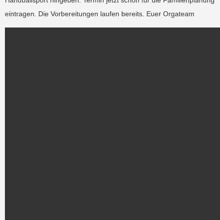
Handballsport hingeben. Termin jetzt schon für die Familienplanung
eintragen. Die Vorbereitungen laufen bereits. Euer Orgateam