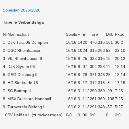
Spielplan 2025/2026
Tabelle Verbandsliga
Nr
Mannschaft
Spiele
+
±
-
Tore
Diff.
Pkte.
1
DJK Tura 05 Dümpten
16/16
14
2
0
476:315
161
30:2
2
OSC Rheinhausen
16/16
10
2
4
315:263
52
22:10
3
VfL Rheinhausen II
16/16
9
2
5
333:315
18
20:12
4
DJK Styrum 06
16/16
9
0
7
304:293
11
18:14
5
GSG Duisburg II
16/16
8
2
6
371:346
25
18:14
6
HC Sterkrade 75
16/16
8
1
7
312:315
-3
17:15
7
SC Bottrop II
16/16
3
1
12
290:389
-99
7:25
8
MSV Duisburg Handball
16/16
3
1
12
261:369
-108
7:25
9
Turnverein Biefang III
16/16
2
1
13
291:348
-57
5:27
10
SV Heißen II (zurückgezogen)
0/0
0
0
0
0:0
0
0:0