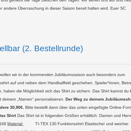
 und genießt die Tage zwischen den Tagen. Wir sehen uns auf und ne
er andere Überraschung in dieser Saison bereit halten wird. Euer SC
ellbar (2. Bestellrunde)
wollen wir in der kommenden Jubiläumssaison auch besonders zum
sshirt auf und neben dem Handballfeld geschehen. Spieler*innen, Betre
en, haben die Möglichkeit sich das Shirt zu sichern. Das Shirt kannst du 
mit deinem „Namen“ personalisieren.
Der Weg zu deinem Jubiläumsshi
dere 30,90€.
Bitte bestellt dann über das unten eingefügte Online-For
as Shirt
Das Shirt ist in folgenden Größen erhältlich: Damen und H
 168
Material:
TI-TEX 130 Funktionsshirt Elastischer und weicher