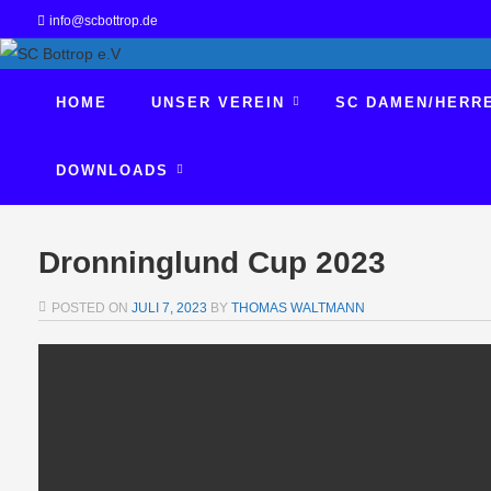
info@scbottrop.de
HOME
UNSER VEREIN
SC DAMEN/HERR
DOWNLOADS
Dronninglund Cup 2023
POSTED ON
JULI 7, 2023
BY
THOMAS WALTMANN