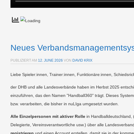
Neues Verbandsmanagementsys
PUBLIZIERT AM
12. JUNE 2026
VON
DAVID KRIX
Liebe Spieler:innen, Trainer:innen, Funktionäre:innen, Schiedsri
der DHB und alle Landesverbände haben im Herbst 2025 entsch
einzuführen, das den Namen "Handball360" trägt. Dieses System 
bzw. verarbeiten, die bisher in nuLIga umgesetzt wurden.
Alle Einzelpersonen mit aktiver Rolle
in Handballdeutschland, (
Delegierte, Vereinsverantwortliche usw.) über alle Landesverba
registrieren
und einen Account erstellen, damit sie in der kommen