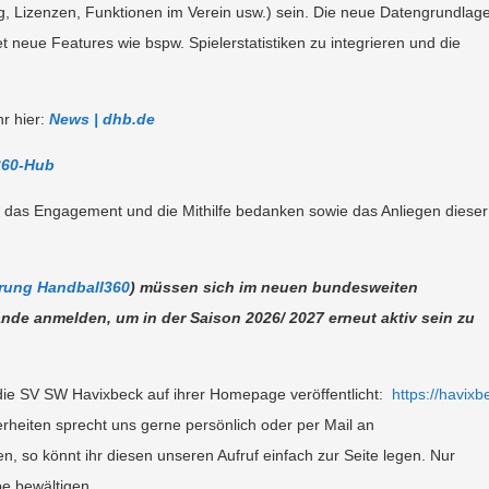
, Lizenzen, Funktionen im Verein usw.) sein. Die neue Datengrundlag
et neue Features wie bspw. Spielerstatistiken zu integrieren und die
r hier:
News | dhb.de
60-Hub
ür das Engagement und die Mithilfe bedanken sowie das Anliegen dieser
erung Handball360
) müssen sich im neuen bundesweiten
 anmelden, um in der Saison 2026/ 2027 erneut aktiv sein zu
ie SV SW Havixbeck auf ihrer Homepage veröffentlicht:
https://havixb
rheiten sprecht uns gerne persönlich oder per Mail an
ben, so könnt ihr diesen unseren Aufruf einfach zur Seite legen.
Nur
e bewältigen.