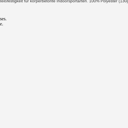
Reißfestigkeit für körperbetonte Indoorsportarten. 100% Polyester (130