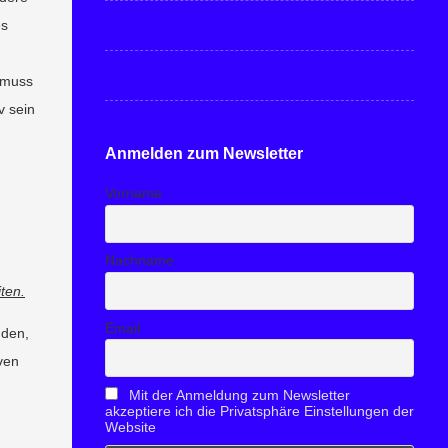
es
e muss
v sein
Anmelden zum Newsletter
Vorname
Nachname
ten.
Email
nden,
ven
Mit der Anmeldung zum Newsletter
akzeptiere ich die Privatsphäre Einstellungen der
Website