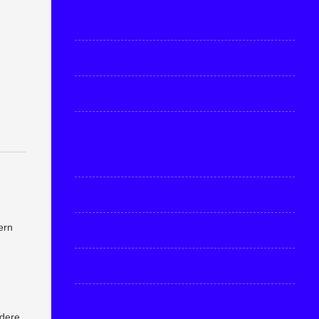
ern
ndere