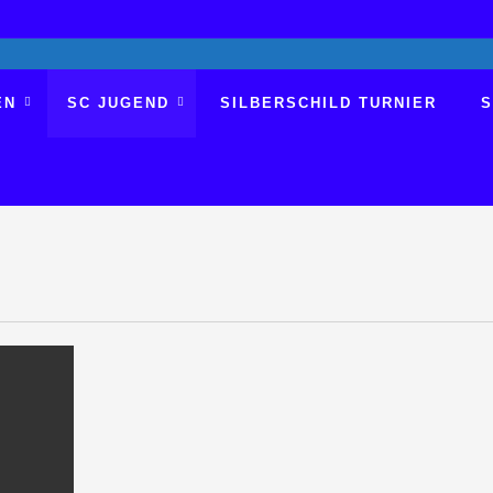
EN
SC JUGEND
SILBERSCHILD TURNIER
S