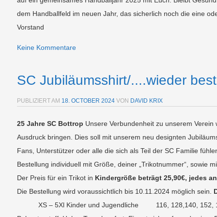
auf ein gemeinsames Handballjahr 2025 mit Euch. Bleibt Gesund
dem Handballfeld im neuen Jahr, das sicherlich noch die eine od
Vorstand
Keine Kommentare
SC Jubiläumsshirt/....wieder best
PUBLIZIERT AM
18. OCTOBER 2024
VON
DAVID KRIX
25 Jahre SC Bottrop
Unsere Verbundenheit zu unserem Verein 
Ausdruck bringen. Dies soll mit unserem neu designten Jubiläum
Fans, Unterstützer oder alle die sich als Teil der SC Familie fühl
Bestellung individuell mit Größe, deiner „Trikotnummer“, sowie 
Der Preis für ein Trikot in
Kindergröße beträgt 25,90€, jedes an
Die Bestellung wird voraussichtlich bis 10.11.2024 möglich sein.
D
XS – 5Xl Kinder und Jugendliche 116, 128,140, 152,