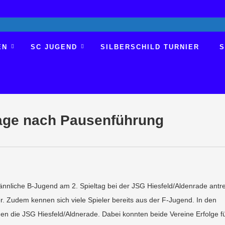
EN
SC JUGEND
SILBERSCHILD TURNIER
S
lage nach Pausenführung
nnliche B-Jugend am 2. Spieltag bei der JSG Hiesfeld/Aldenrade antre
. Zudem kennen sich viele Spieler bereits aus der F-Jugend. In den
n die JSG Hiesfeld/Aldnerade. Dabei konnten beide Vereine Erfolge f