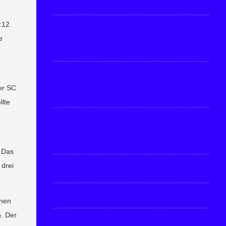
:12.
e
er SC
llte
 Das
 drei
inen
. Der