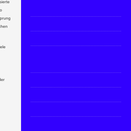
sierte
so
sprung
ächen
ele
der