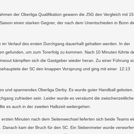
hmen der Oberliga Qualifikation gewann die JSG den Vergleich mit 15
n Saison einen starken Gegner, der nach dem Unentschieden in Bonn di
e im Verlauf des ersten Durchgang dauerhaft gehalten werden. In der
ken gefunden, um zum Torerfolg zu kommen. Nach 10 Minuten führte d
imeout kämpften sich die Gastgeber wieder heran. Zu einer Führung so
ff behauptete der SC den knappen Vorsprung und ging mit einer 12:13
es und spannendes Oberliga Derby. Es wurde guter Handball geboten.
hgang zufrieden sein. Leider wurde es versäumt die zwischenzeitliche
te es auch in der zweiten Halbzeit weitergehen.
n ersten Minuten nach dem Seitenwechsel lieferten sich beide Teams e
e. Danach kam der Bruch für den SC. Ein Siebenmeter wurde verworfen