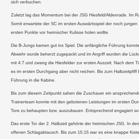
sich verbuchen.
Zuletzt lag das Momentum bei der JSG Hiesfeld/Aldenrade. Im Ra
Somit erwartete der SC im ersten Auswärtsspiel der noch junge
ersten Punkte vor heimischer Kulisse holen wollte.
Die B-Jungs kamen gut ins Spiel. Die anfängliche Führung konnt
Abwehr wurde beherzt zugepackt und im Angriff wurden die Lüc
mit 4:7 und zwang die Hiesfelder zur ersten Auszeit. Nach dem T
es im ersten Durchgang aber nicht reichen. Bis zum Halbzeitpfi
Führung in die Kabine.
Bis zum diesem Zeitpunkt sahen die Zuschauer ein ansprechend
Trainerteam konnte mit den gebotenen Leistungen im ersten Durc
Tore zu behaupten bzw. auszubauen. Entsprechend engagiert soll
Das erste Tor der 2. Halbzeit gehörte der heimischen JSG. In de
offenen Schlagabtausch. Bis zum 15:15 war es eine knappe Kist