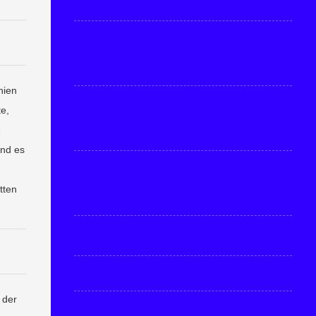
hien
e,
e
Und es
tten
 der