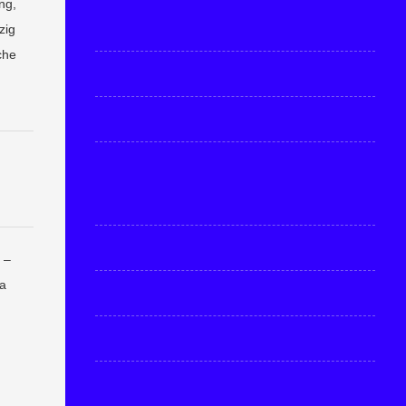
ng,
zig
che
 –
ca