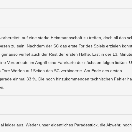
orbereitet, auf eine starke Heimmannschaft zu treffen, doch all das sc
esen zu sein. Nachdem der SC das erste Tor des Spiels erzielen konnt
d genauso verlief auch der Rest der ersten Hälfte. Erst in der 13. Minut
ne Vorderleute im Angriff eine Fahrkarte der nächsten folgen ließen. 
s Tore Werfen auf Seiten des SC verhinderte. Am Ende des ersten
 gerade einmal 33 %. Die noch hinzukommenden technischen Fehler ha
en.
 leider aus. Weder unser eigentliches Paradestück, die Abwehr, noch