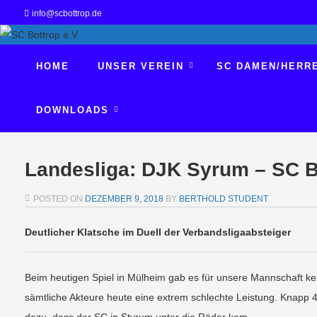
info@scbottrop.de
HOME
UNSER VEREIN
SC DAMEN/HERR
DOWNLOADS
Landesliga: DJK Syrum – SC B
POSTED ON
DEZEMBER 9, 2018
BY
BERTHOLD STUDENT
Deutlicher Klatsche im Duell der Verbandsligaabsteiger
Beim heutigen Spiel in Mülheim gab es für unsere Mannschaft k
sämtliche Akteure heute eine extrem schlechte Leistung. Knapp 