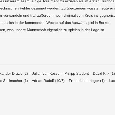
g es unserem Team, einige Tore mehr zu erzielen als im ersten Durchga
 technischen Fehler dezimiert werden. Zu überzeugen wusste heute ein
eter verwandeln und traf außerdem noch dreimal vom Kreis ins gegneris
lt es, sich in der kommenden Woche auf das Auswärtsspiel in Borken
hen, was unsere Mannschaft eigentlich zu spielen in der Lage ist.
ander Drazic (2) – Julian van Kessel – Philipp Student – David Krix (1)
ls Stellmacher (1) – Adrian Rudolf (10/7) – Frederic Lehringer (1) – Lu