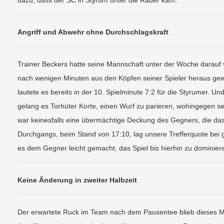
dazu, dass der SC in Styrum unter die Räder kam.
Angriff und Abwehr ohne Durchschlagskraft
Trainer Beckers hatte seine Mannschaft unter der Woche darauf v
nach wenigen Minuten aus den Köpfen seiner Spieler heraus gew
lautete es bereits in der 10. Spielminute 7:2 für die Styrumer. Un
gelang es Torhüter Korte, einen Wurf zu parieren, wohingegen sei
war keinesfalls eine übermächtige Deckung des Gegners, die da
Durchgangs, beim Stand von 17:10, lag unsere Trefferquote bei
es dem Gegner leicht gemacht, das Spiel bis hierhin zu dominier
Keine Änderung in zweiter Halbzeit
Der erwartete Ruck im Team nach dem Pausentee blieb dieses Mal