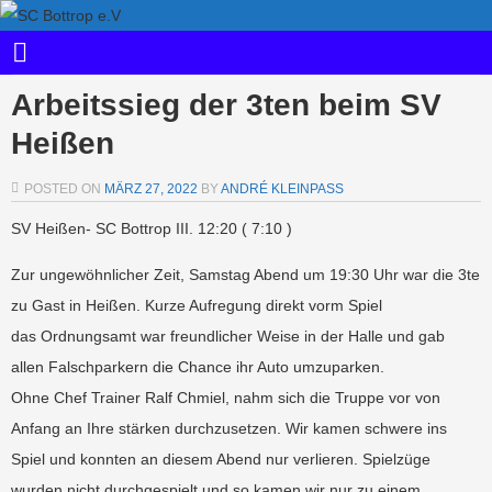
Arbeitssieg der 3ten beim SV
Heißen
POSTED ON
MÄRZ 27, 2022
BY
ANDRÉ KLEINPASS
SV Heißen- SC Bottrop III. 12:20 ( 7:10 )
Zur ungewöhnlicher Zeit, Samstag Abend um 19:30 Uhr war die 3te
zu Gast in Heißen. Kurze Aufregung direkt vorm Spiel
das Ordnungsamt war freundlicher Weise in der Halle und gab
allen Falschparkern die Chance ihr Auto umzuparken.
Ohne Chef Trainer Ralf Chmiel, nahm sich die Truppe vor von
Anfang an Ihre stärken durchzusetzen. Wir kamen schwere ins
Spiel und konnten an diesem Abend nur verlieren. Spielzüge
wurden nicht durchgespielt und so kamen wir nur zu einem