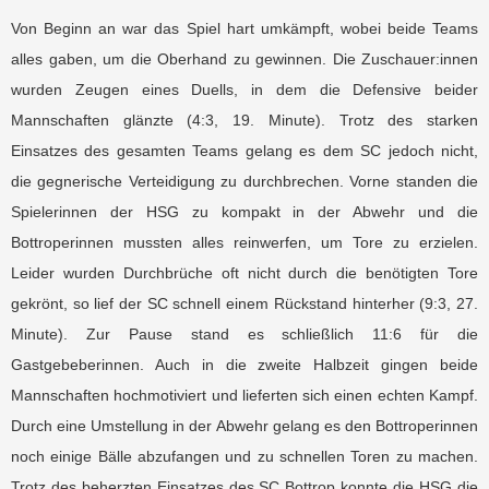
Von Beginn an war das Spiel hart umkämpft, wobei beide Teams
alles gaben, um die Oberhand zu gewinnen. Die Zuschauer:innen
wurden Zeugen eines Duells, in dem die Defensive beider
Mannschaften glänzte (4:3, 19. Minute). Trotz des starken
Einsatzes des gesamten Teams gelang es dem SC jedoch nicht,
die gegnerische Verteidigung zu durchbrechen. Vorne standen die
Spielerinnen der HSG zu kompakt in der Abwehr und die
Bottroperinnen mussten alles reinwerfen, um Tore zu erzielen.
Leider wurden Durchbrüche oft nicht durch die benötigten Tore
gekrönt, so lief der SC schnell einem Rückstand hinterher (9:3, 27.
Minute). Zur Pause stand es schließlich 11:6 für die
Gastgebeberinnen. Auch in die zweite Halbzeit gingen beide
Mannschaften hochmotiviert und lieferten sich einen echten Kampf.
Durch eine Umstellung in der Abwehr gelang es den Bottroperinnen
noch einige Bälle abzufangen und zu schnellen Toren zu machen.
Trotz des beherzten Einsatzes des SC Bottrop konnte die HSG die