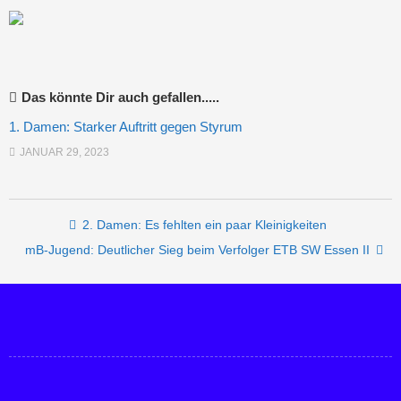
Das könnte Dir auch gefallen.....
1. Damen: Starker Auftritt gegen Styrum
JANUAR 29, 2023
Post navigation
2. Damen: Es fehlten ein paar Kleinigkeiten
mB-Jugend: Deutlicher Sieg beim Verfolger ETB SW Essen II