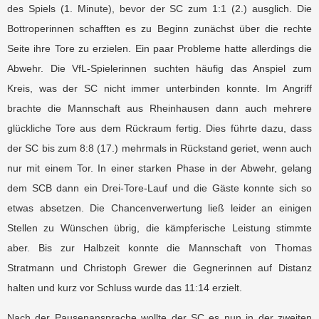
des Spiels (1. Minute), bevor der SC zum 1:1 (2.) ausglich. Die
Bottroperinnen schafften es zu Beginn zunächst über die rechte
Seite ihre Tore zu erzielen. Ein paar Probleme hatte allerdings die
Abwehr. Die VfL-Spielerinnen suchten häufig das Anspiel zum
Kreis, was der SC nicht immer unterbinden konnte. Im Angriff
brachte die Mannschaft aus Rheinhausen dann auch mehrere
glückliche Tore aus dem Rückraum fertig. Dies führte dazu, dass
der SC bis zum 8:8 (17.) mehrmals in Rückstand geriet, wenn auch
nur mit einem Tor. In einer starken Phase in der Abwehr, gelang
dem SCB dann ein Drei-Tore-Lauf und die Gäste konnte sich so
etwas absetzen. Die Chancenverwertung ließ leider an einigen
Stellen zu Wünschen übrig, die kämpferische Leistung stimmte
aber. Bis zur Halbzeit konnte die Mannschaft von Thomas
Stratmann und Christoph Grewer die Gegnerinnen auf Distanz
halten und kurz vor Schluss wurde das 11:14 erzielt.
Nach der Pausenansprache wollte der SC es nun in der zweiten