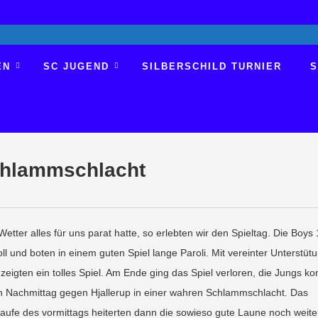
EN
SC JUGEND
SILBERSCHILD TURNIER
S
chlammschlacht
ter alles für uns parat hatte, so erlebten wir den Spieltag. Die Boys
und boten in einem guten Spiel lange Paroli. Mit vereinter Unterstüt
eigten ein tolles Spiel. Am Ende ging das Spiel verloren, die Jungs ko
en Nachmittag gegen Hjallerup in einer wahren Schlammschlacht. Das
ufe des vormittags heiterten dann die sowieso gute Laune noch weiter