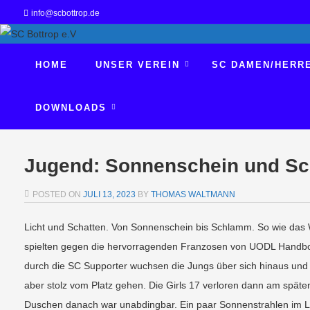
info@scbottrop.de
HOME
UNSER VEREIN
SC DAMEN/HERR
DOWNLOADS
Jugend: Sonnenschein und S
POSTED ON
JULI 13, 2023
BY
THOMAS WALTMANN
Licht und Schatten. Von Sonnenschein bis Schlamm. So wie das Wet
spielten gegen die hervorragenden Franzosen von UODL Handboll 
durch die SC Supporter wuchsen die Jungs über sich hinaus und z
aber stolz vom Platz gehen. Die Girls 17 verloren dann am spät
Duschen danach war unabdingbar. Ein paar Sonnenstrahlen im La