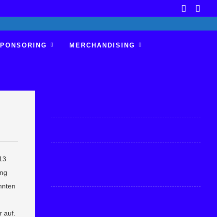
PONSORING
MERCHANDISING
 13
ung
nnten
 auf.