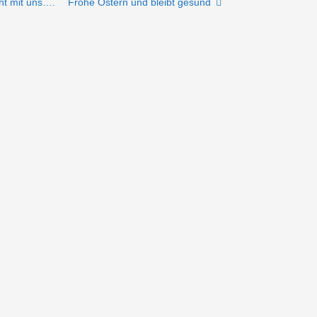
cht mit uns….
Frohe Ostern und bleibt gesund