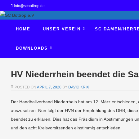
info@scbottrop.de
HOME
UNSER VEREIN
SC DAMEN/HERR
DOWNLOADS
HV Niederrhein beendet die S
POSTED ON
APRIL 7, 2020
BY
DAVID KRIX
Der Handballverband Niederrhein hat am 12. März entschieden, a
auszusetzen. Nun folgt der HVN der Empfehlung des DHB, diese A
beendet zu erklären. Dies hat das Präsidium in Abstimmungen un
und den acht Kreisvorsitzenden einstimmig entschieden.