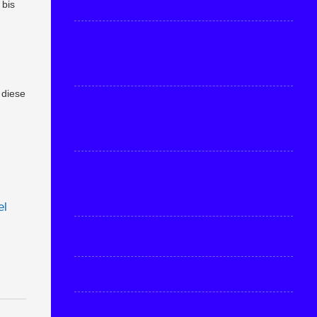
 bis
 diese
el