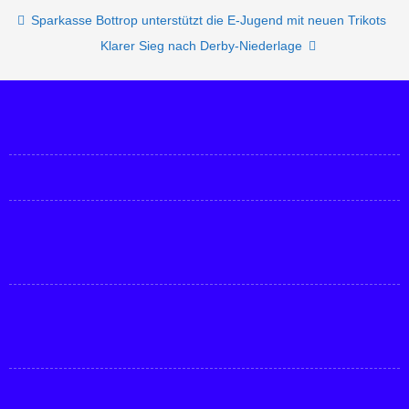
Post navigation
Sparkasse Bottrop unterstützt die E-Jugend mit neuen Trikots
Klarer Sieg nach Derby-Niederlage