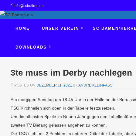
info@scbottrop.de
HOME
UNSER VEREIN
SC DAMEN/HERR
DOWNLOADS
3te muss im Derby nachlegen
POSTED ON
DEZEMBER 11, 2021
BY
ANDRÉ KLEINPASS
Am morgigen Sonntag um 18.45 Uhr in der Halle an der Berufssc
TSG Kirchhellen sich oben in der Tabelle festzusetzen.
Um die nächsten Spiele im Neuen Jahr gegen den Tabellenführ
zweiten TV Biefang gelassen angehen zu können.
Die TSG steht mit 2 Punkten im unteren Drittel der Tabelle, abe