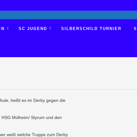
EN
SC JUGEND
SILBERSCHILD TURNIER
S
hule, heißt es im Derby gegen die
er HSG Mülheim/ Styrum und den
r wer weiß welche Truppe zum Derby