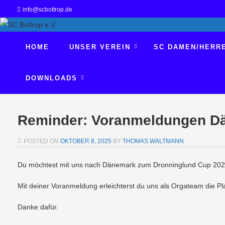
info@scbottrop.de
HOME
UNSER VEREIN
SC DAMEN/HERR
DOWNLOADS
Reminder: Voranmeldungen D
POSTED ON
OKTOBER 8, 2025
BY
THOMAS WALTMANN
Du möchtest mit uns nach Dänemark zum Dronninglund Cup 202
Mit deiner Voranmeldung erleichterst du uns als Orgateam die Pl
Danke dafür.