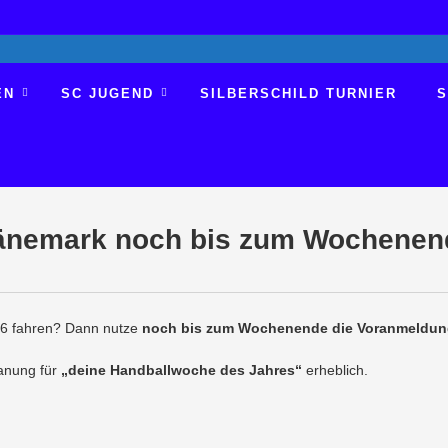
EN
SC JUGEND
SILBERSCHILD TURNIER
S
änemark noch bis zum Wochenen
6 fahren? Dann nutze
noch bis zum Wochenende die Voranmeldu
anung für
„deine Handballwoche des Jahres“
erheblich.