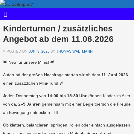
Kinderturnen / zusätzliches
Angebot ab dem 11.06.2026
POSTED ON
JUNI 3, 2026
BY
THOMAS WALTMANN
🌟 Neu für unsere Minis! 🌟
Aufgrund der großen Nachfrage starten wir ab dem
11. Juni 2026
einen zusätzlichen Mini-Kurs! 🎉
Jeden Donnerstag von
14:00 bis 15:30 Uhr
können Kinder im Alter
von
ca. 2–5 Jahren
gemeinsam mit einer Begleitperson die Freude
an Bewegung entdecken. 🤸‍♀️✨
Ob klettern, balancieren, springen, rollen oder einfach ausgelassen
toben – bei uns werden spielerisch Motorik, Sensorik und