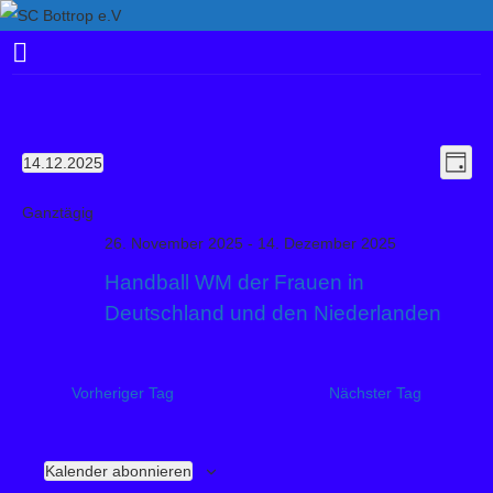
V
A
14.12.2025
Tag
Datum
e
n
Ganztägig
wählen.
r
s
26. November 2025
-
14. Dezember 2025
a
i
Handball WM der Frauen in
n
Deutschland und den Niederlanden
s
c
t
h
a
Vorheriger Tag
Nächster Tag
t
l
t
e
u
Kalender abonnieren
n